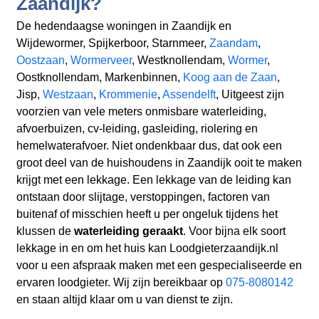
Zaandijk?
De hedendaagse woningen in Zaandijk en
Wijdewormer, Spijkerboor, Starnmeer,
Zaandam
,
Oostzaan
,
Wormerveer
, Westknollendam,
Wormer
,
Oostknollendam, Markenbinnen,
Koog aan de Zaan
,
Jisp,
Westzaan
,
Krommenie
,
Assendelft
, Uitgeest zijn
voorzien van vele meters onmisbare waterleiding,
afvoerbuizen, cv-leiding, gasleiding, riolering en
hemelwaterafvoer. Niet ondenkbaar dus, dat ook een
groot deel van de huishoudens in Zaandijk ooit te maken
krijgt met een lekkage. Een lekkage van de leiding kan
ontstaan door slijtage, verstoppingen, factoren van
buitenaf of misschien heeft u per ongeluk tijdens het
klussen de
waterleiding geraakt
. Voor bijna elk soort
lekkage in en om het huis kan Loodgieterzaandijk.nl
voor u een afspraak maken met een gespecialiseerde en
ervaren loodgieter. Wij zijn bereikbaar op
075-8080142
en staan altijd klaar om u van dienst te zijn.