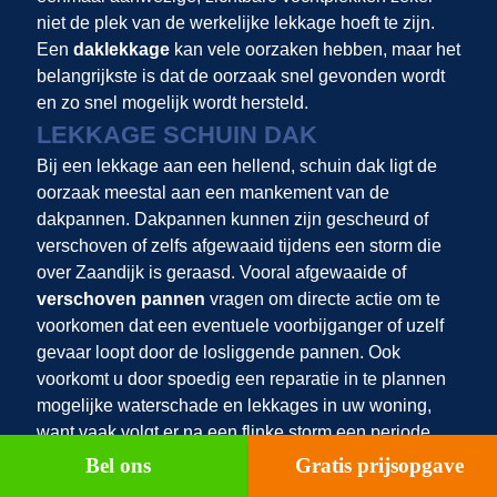
niet de plek van de werkelijke lekkage hoeft te zijn.
Een
daklekkage
kan vele oorzaken hebben, maar het
belangrijkste is dat de oorzaak snel gevonden wordt
en zo snel mogelijk wordt hersteld.
LEKKAGE SCHUIN DAK
Bij een lekkage aan een hellend, schuin dak ligt de
oorzaak meestal aan een mankement van de
dakpannen. Dakpannen kunnen zijn gescheurd of
verschoven of zelfs afgewaaid tijdens een storm die
over Zaandijk is geraasd. Vooral afgewaaide of
verschoven pannen
vragen om directe actie om te
voorkomen dat een eventuele voorbijganger of uzelf
gevaar loopt door de losliggende pannen. Ook
voorkomt u door spoedig een reparatie in te plannen
mogelijke waterschade en lekkages in uw woning,
want vaak volgt er na een flinke storm een periode
van heftige buien. Ook is het belangrijk om na
Bel ons
Gratis prijsopgave
stormschade aan de dakpannen de rest van het dak