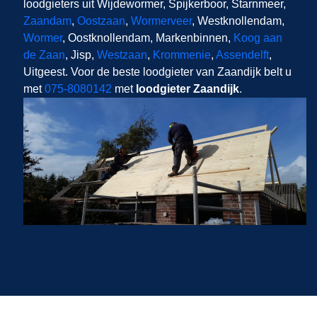
loodgieters uit Wijdewormer, Spijkerboor, Starnmeer,
Zaandam
,
Oostzaan
,
Wormerveer
, Westknollendam,
Wormer
, Oostknollendam, Markenbinnen,
Koog aan
de Zaan
, Jisp,
Westzaan
,
Krommenie
,
Assendelft
,
Uitgeest. Voor de beste loodgieter van Zaandijk belt u
met
075-8080142
met
loodgieter Zaandijk
.